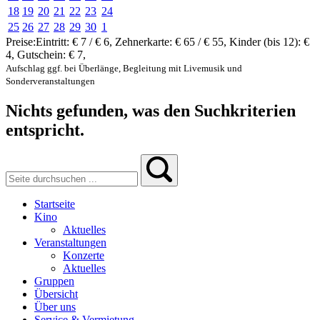
18
19
20
21
22
23
24
25
26
27
28
29
30
1
Preise:
Eintritt:
€ 7 / € 6
,
Zehnerkarte:
€ 65 / € 55
,
Kinder (bis 12):
€
4
,
Gutschein:
€ 7
,
Aufschlag ggf. bei Überlänge, Begleitung mit Livemusik und
Sonderveranstaltungen
Nichts gefunden, was den Suchkriterien
entspricht.
Startseite
Kino
Aktuelles
Veranstaltungen
Konzerte
Aktuelles
Gruppen
Übersicht
Über uns
Service & Vermietung