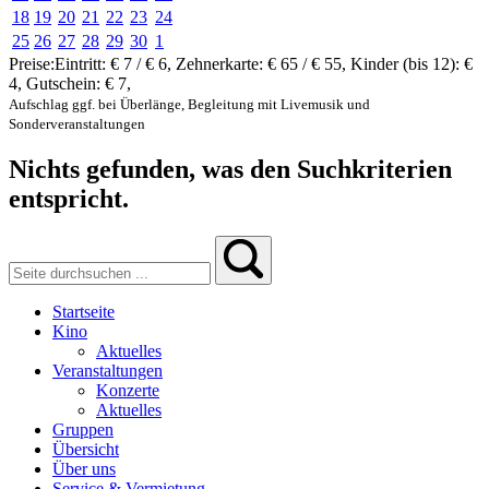
18
19
20
21
22
23
24
25
26
27
28
29
30
1
Preise:
Eintritt:
€ 7 / € 6
,
Zehnerkarte:
€ 65 / € 55
,
Kinder (bis 12):
€
4
,
Gutschein:
€ 7
,
Aufschlag ggf. bei Überlänge, Begleitung mit Livemusik und
Sonderveranstaltungen
Nichts gefunden, was den Suchkriterien
entspricht.
Startseite
Kino
Aktuelles
Veranstaltungen
Konzerte
Aktuelles
Gruppen
Übersicht
Über uns
Service & Vermietung