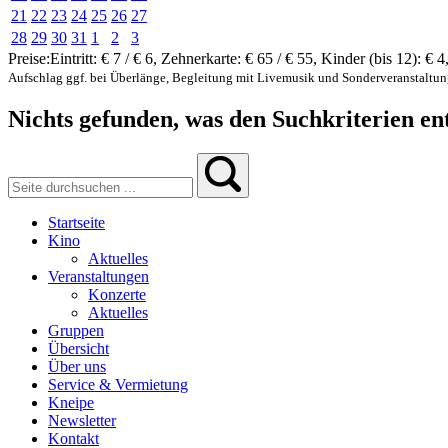
21
22
23
24
25
26
27
28
29
30
31
1
2
3
Preise:
Eintritt:
€ 7 / € 6
,
Zehnerkarte:
€ 65 / € 55
,
Kinder (bis 12):
€ 4
Aufschlag ggf. bei Überlänge, Begleitung mit Livemusik und Sonderveranstaltu
Nichts gefunden, was den Suchkriterien ent
Startseite
Kino
Aktuelles
Veranstaltungen
Konzerte
Aktuelles
Gruppen
Übersicht
Über uns
Service & Vermietung
Kneipe
Newsletter
Kontakt