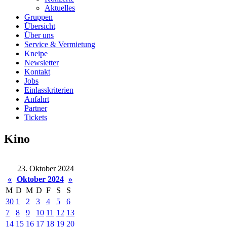
Aktuelles
Gruppen
Übersicht
Über uns
Service & Vermietung
Kneipe
Newsletter
Kontakt
Jobs
Einlasskriterien
Anfahrt
Partner
Tickets
Kino
23. Oktober 2024
«
Oktober 2024
»
M
D
M
D
F
S
S
30
1
2
3
4
5
6
7
8
9
10
11
12
13
14
15
16
17
18
19
20