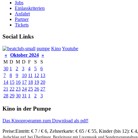
Jobs
Einlasskriterien
Anfahrt
Partner
Tickets
Social Links
pumpe
Kino
Youtube
«
Oktober 2024
»
M
D
M
D
F
S
S
30
1
2
3
4
5
6
7
8
9
10
11
12
13
14
15
16
17
18
19
20
21
22
23
24
25
26
27
28
29
30
31
1
2
3
Kino in der Pumpe
Das Kinoprogramm zum Download als pdf!
Preise:
Eintritt:
€ 7 / € 6
,
Zehnerkarte:
€ 65 / € 55
,
Kinder (bis 12):
€ 4
Aufschlag ggf. bei Überlänge, Begleitung mit Livemusik und Sonderveranstaltu