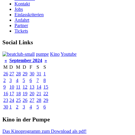
Kontakt
Jobs
Einlasskriterien
Anfahrt
Partner
Tickets
Social Links
pumpe
Kino
Youtube
«
September 2024
»
M
D
M
D
F
S
S
26
27
28
29
30
31
1
2
3
4
5
6
7
8
9
10
11
12
13
14
15
16
17
18
19
20
21
22
23
24
25
26
27
28
29
30
1
2
3
4
5
6
Kino in der Pumpe
Das Kinoprogramm zum Download als pdf!