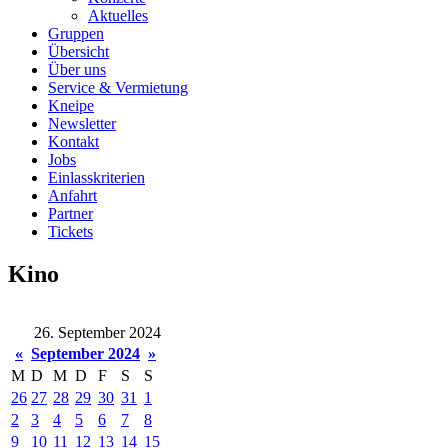
Aktuelles
Gruppen
Übersicht
Über uns
Service & Vermietung
Kneipe
Newsletter
Kontakt
Jobs
Einlasskriterien
Anfahrt
Partner
Tickets
Kino
26. September 2024
«
September 2024
»
M
D
M
D
F
S
S
26
27
28
29
30
31
1
2
3
4
5
6
7
8
9
10
11
12
13
14
15