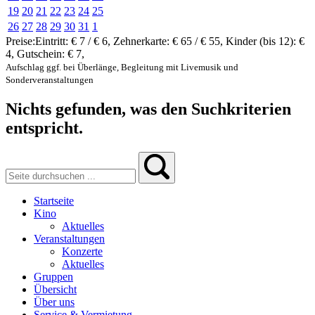
19
20
21
22
23
24
25
26
27
28
29
30
31
1
Preise:
Eintritt:
€ 7 / € 6
,
Zehnerkarte:
€ 65 / € 55
,
Kinder (bis 12):
€
4
,
Gutschein:
€ 7
,
Aufschlag ggf. bei Überlänge, Begleitung mit Livemusik und
Sonderveranstaltungen
Nichts gefunden, was den Suchkriterien
entspricht.
Startseite
Kino
Aktuelles
Veranstaltungen
Konzerte
Aktuelles
Gruppen
Übersicht
Über uns
Service & Vermietung