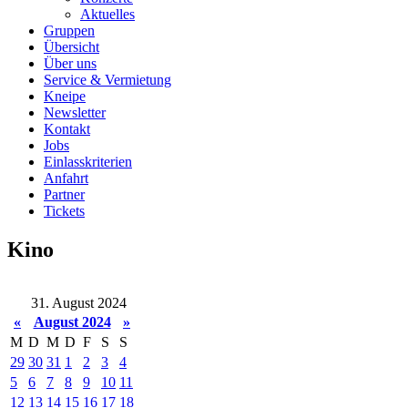
Aktuelles
Gruppen
Übersicht
Über uns
Service & Vermietung
Kneipe
Newsletter
Kontakt
Jobs
Einlasskriterien
Anfahrt
Partner
Tickets
Kino
31. August 2024
«
August 2024
»
M
D
M
D
F
S
S
29
30
31
1
2
3
4
5
6
7
8
9
10
11
12
13
14
15
16
17
18