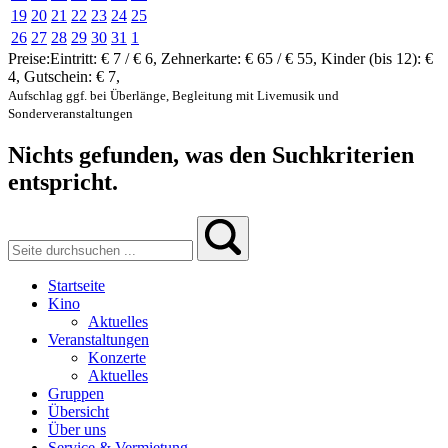
19
20
21
22
23
24
25
26
27
28
29
30
31
1
Preise:
Eintritt:
€ 7 / € 6
,
Zehnerkarte:
€ 65 / € 55
,
Kinder (bis 12):
€
4
,
Gutschein:
€ 7
,
Aufschlag ggf. bei Überlänge, Begleitung mit Livemusik und
Sonderveranstaltungen
Nichts gefunden, was den Suchkriterien
entspricht.
Startseite
Kino
Aktuelles
Veranstaltungen
Konzerte
Aktuelles
Gruppen
Übersicht
Über uns
Service & Vermietung