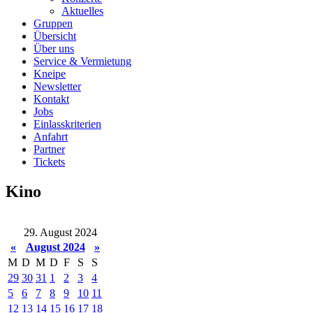
Aktuelles
Gruppen
Übersicht
Über uns
Service & Vermietung
Kneipe
Newsletter
Kontakt
Jobs
Einlasskriterien
Anfahrt
Partner
Tickets
Kino
29. August 2024
«
August 2024
»
M
D
M
D
F
S
S
29
30
31
1
2
3
4
5
6
7
8
9
10
11
12
13
14
15
16
17
18