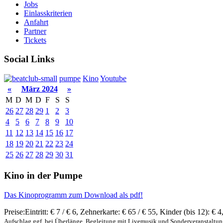
Jobs
Einlasskriterien
Anfahrt
Partner
Tickets
Social Links
pumpe
Kino
Youtube
«
März 2024
»
M
D
M
D
F
S
S
26
27
28
29
1
2
3
4
5
6
7
8
9
10
11
12
13
14
15
16
17
18
19
20
21
22
23
24
25
26
27
28
29
30
31
Kino in der Pumpe
Das Kinoprogramm zum Download als pdf!
Preise:
Eintritt:
€ 7 / € 6
,
Zehnerkarte:
€ 65 / € 55
,
Kinder (bis 12):
€ 4
Aufschlag ggf. bei Überlänge, Begleitung mit Livemusik und Sonderveranstaltu