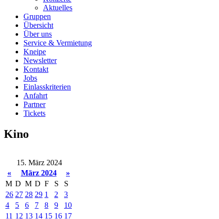
Aktuelles
Gruppen
Übersicht
Über uns
Service & Vermietung
Kneipe
Newsletter
Kontakt
Jobs
Einlasskriterien
Anfahrt
Partner
Tickets
Kino
15. März 2024
«
März 2024
»
M
D
M
D
F
S
S
26
27
28
29
1
2
3
4
5
6
7
8
9
10
11
12
13
14
15
16
17