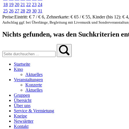
18
19
20
21
22
23
24
25
26
27
28
29
30
31
Preise:
Eintritt:
€ 7 / € 6
,
Zehnerkarte:
€ 65 / € 55
,
Kinder (bis 12):
€ 4
Aufschlag ggf. bei Überlänge, Begleitung mit Livemusik und Sonderveranstaltu
Nichts gefunden, was den Suchkriterien ent
Startseite
Kino
Aktuelles
Veranstaltungen
Konzerte
Aktuelles
Gruppen
Übersicht
Über uns
Service & Vermietung
Kneipe
Newsletter
Kontakt