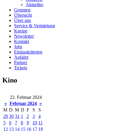
Aktuelles
Gruppen
Übersicht
Über uns
Service & Vermietung
Kneipe
Newsletter
Kontakt
Jobs
Einlasskriterien
Anfahrt
Partner
Tickets
Kino
22. Februar 2024
«
Februar 2024
»
M
D
M
D
F
S
S
29
30
31
1
2
3
4
5
6
7
8
9
10
11
12
13
14
15
16
17
18