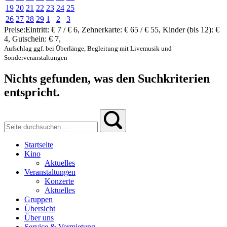
19
20
21
22
23
24
25
26
27
28
29
1
2
3
Preise:
Eintritt:
€ 7 / € 6
,
Zehnerkarte:
€ 65 / € 55
,
Kinder (bis 12):
€
4
,
Gutschein:
€ 7
,
Aufschlag ggf. bei Überlänge, Begleitung mit Livemusik und
Sonderveranstaltungen
Nichts gefunden, was den Suchkriterien
entspricht.
Startseite
Kino
Aktuelles
Veranstaltungen
Konzerte
Aktuelles
Gruppen
Übersicht
Über uns
Service & Vermietung