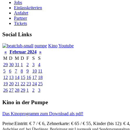
Jobs
Einlasskriterien
Anfahrt
Partner
Tickets
Social Links
pumpe
Kino
Youtube
«
Februar 2024
»
M
D
M
D
F
S
S
29
30
31
1
2
3
4
5
6
7
8
9
10
11
12
13
14
15
16
17
18
19
20
21
22
23
24
25
26
27
28
29
1
2
3
Kino in der Pumpe
Das Kinoprogramm zum Download als pdf!
Preise:
Eintritt:
€ 7 / € 6
,
Zehnerkarte:
€ 65 / € 55
,
Kinder (bis 12):
€ 4
Aufschlag ggf. bei Überlänge, Begleitung mit Livemusik und Sonderveranstaltu