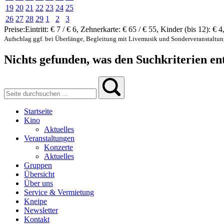
19
20
21
22
23
24
25
26
27
28
29
1
2
3
Preise:
Eintritt:
€ 7 / € 6
,
Zehnerkarte:
€ 65 / € 55
,
Kinder (bis 12):
€ 4
Aufschlag ggf. bei Überlänge, Begleitung mit Livemusik und Sonderveranstaltu
Nichts gefunden, was den Suchkriterien ent
Startseite
Kino
Aktuelles
Veranstaltungen
Konzerte
Aktuelles
Gruppen
Übersicht
Über uns
Service & Vermietung
Kneipe
Newsletter
Kontakt