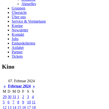
Aktuelles
Gruppen
Übersicht
Über uns
Service & Vermietung
Kneipe
Newsletter
Kontakt
Jobs
Einlasskriterien
Anfahrt
Partner
Tickets
Kino
07. Februar 2024
«
Februar 2024
»
M
D
M
D
F
S
S
29
30
31
1
2
3
4
5
6
7
8
9
10
11
12
13
14
15
16
17
18