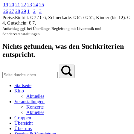
19
20
21
22
23
24
25
26
27
28
29
1
2
3
Preise:
Eintritt:
€ 7 / € 6
,
Zehnerkarte:
€ 65 / € 55
,
Kinder (bis 12):
€
4
,
Gutschein:
€ 7
,
Aufschlag ggf. bei Überlänge, Begleitung mit Livemusik und
Sonderveranstaltungen
Nichts gefunden, was den Suchkriterien
entspricht.
Startseite
Kino
Aktuelles
Veranstaltungen
Konzerte
Aktuelles
Gruppen
Übersicht
Über uns
Service & Vermietung