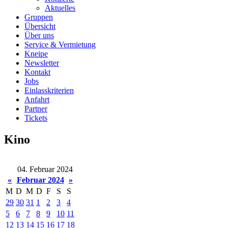
Aktuelles
Gruppen
Übersicht
Über uns
Service & Vermietung
Kneipe
Newsletter
Kontakt
Jobs
Einlasskriterien
Anfahrt
Partner
Tickets
Kino
04. Februar 2024
«
Februar 2024
»
M
D
M
D
F
S
S
29
30
31
1
2
3
4
5
6
7
8
9
10
11
12
13
14
15
16
17
18