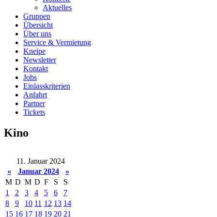
Aktuelles
Gruppen
Übersicht
Über uns
Service & Vermietung
Kneipe
Newsletter
Kontakt
Jobs
Einlasskriterien
Anfahrt
Partner
Tickets
Kino
11. Januar 2024
«
Januar 2024
»
M
D
M
D
F
S
S
1
2
3
4
5
6
7
8
9
10
11
12
13
14
15
16
17
18
19
20
21