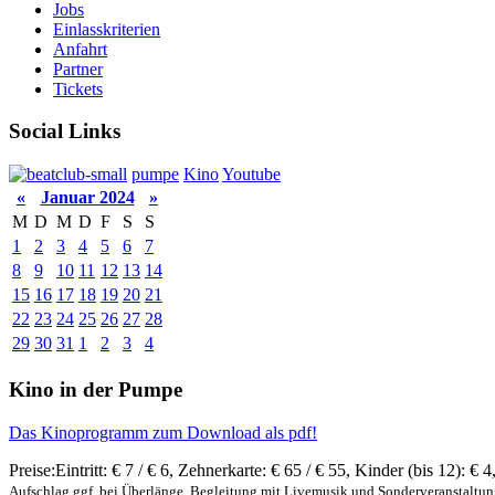
Jobs
Einlasskriterien
Anfahrt
Partner
Tickets
Social Links
pumpe
Kino
Youtube
«
Januar 2024
»
M
D
M
D
F
S
S
1
2
3
4
5
6
7
8
9
10
11
12
13
14
15
16
17
18
19
20
21
22
23
24
25
26
27
28
29
30
31
1
2
3
4
Kino in der Pumpe
Das Kinoprogramm zum Download als pdf!
Preise:
Eintritt:
€ 7 / € 6
,
Zehnerkarte:
€ 65 / € 55
,
Kinder (bis 12):
€ 4
Aufschlag ggf. bei Überlänge, Begleitung mit Livemusik und Sonderveranstaltu