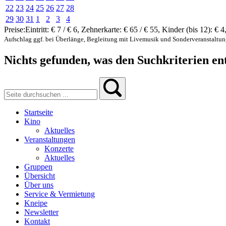
22
23
24
25
26
27
28
29
30
31
1
2
3
4
Preise:
Eintritt:
€ 7 / € 6
,
Zehnerkarte:
€ 65 / € 55
,
Kinder (bis 12):
€ 4
Aufschlag ggf. bei Überlänge, Begleitung mit Livemusik und Sonderveranstaltu
Nichts gefunden, was den Suchkriterien ent
Startseite
Kino
Aktuelles
Veranstaltungen
Konzerte
Aktuelles
Gruppen
Übersicht
Über uns
Service & Vermietung
Kneipe
Newsletter
Kontakt