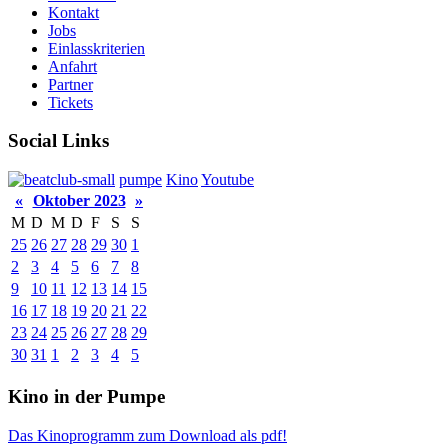
Kontakt
Jobs
Einlasskriterien
Anfahrt
Partner
Tickets
Social Links
pumpe
Kino
Youtube
«
Oktober 2023
»
M
D
M
D
F
S
S
25
26
27
28
29
30
1
2
3
4
5
6
7
8
9
10
11
12
13
14
15
16
17
18
19
20
21
22
23
24
25
26
27
28
29
30
31
1
2
3
4
5
Kino in der Pumpe
Das Kinoprogramm zum Download als pdf!