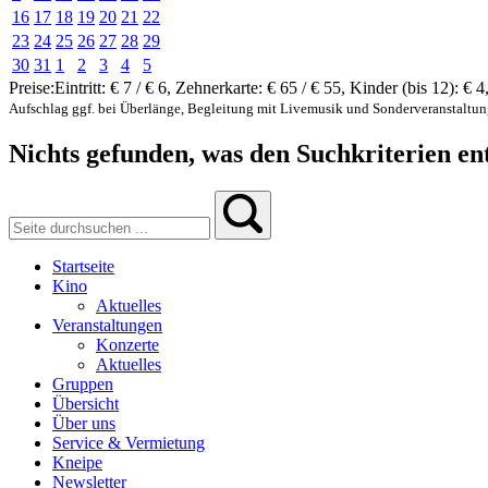
16
17
18
19
20
21
22
23
24
25
26
27
28
29
30
31
1
2
3
4
5
Preise:
Eintritt:
€ 7 / € 6
,
Zehnerkarte:
€ 65 / € 55
,
Kinder (bis 12):
€ 4
Aufschlag ggf. bei Überlänge, Begleitung mit Livemusik und Sonderveranstaltu
Nichts gefunden, was den Suchkriterien ent
Startseite
Kino
Aktuelles
Veranstaltungen
Konzerte
Aktuelles
Gruppen
Übersicht
Über uns
Service & Vermietung
Kneipe
Newsletter