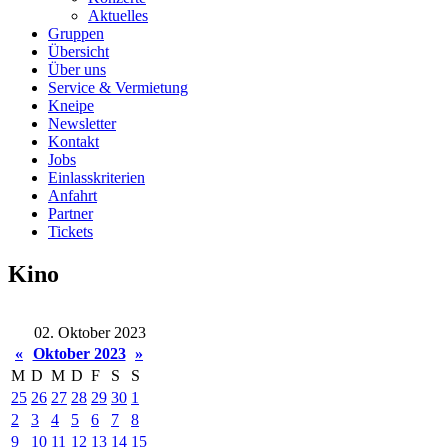
Aktuelles
Gruppen
Übersicht
Über uns
Service & Vermietung
Kneipe
Newsletter
Kontakt
Jobs
Einlasskriterien
Anfahrt
Partner
Tickets
Kino
02. Oktober 2023
«
Oktober 2023
»
M
D
M
D
F
S
S
25
26
27
28
29
30
1
2
3
4
5
6
7
8
9
10
11
12
13
14
15