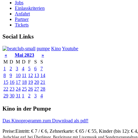
Jobs
Einlasskriterien
Anfahrt
Partner
Tickets
Social Links
pumpe
Kino
Youtube
«
Mai 2023
»
M
D
M
D
F
S
S
1
2
3
4
5
6
7
8
9
10
11
12
13
14
15
16
17
18
19
20
21
22
23
24
25
26
27
28
29
30
31
1
2
3
4
Kino in der Pumpe
Das Kinoprogramm zum Download als pdf!
Preise:
Eintritt:
€ 7 / € 6
,
Zehnerkarte:
€ 65 / € 55
,
Kinder (bis 12):
€ 4
Aufschlag ggf. bei Überlänge, Begleitung mit Livemusik und Sonderveranstaltu