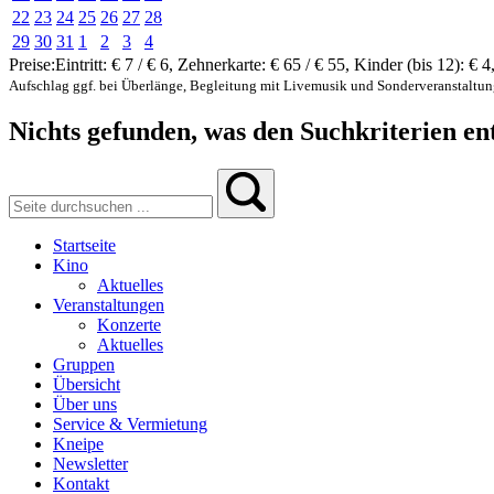
22
23
24
25
26
27
28
29
30
31
1
2
3
4
Preise:
Eintritt:
€ 7 / € 6
,
Zehnerkarte:
€ 65 / € 55
,
Kinder (bis 12):
€ 4
Aufschlag ggf. bei Überlänge, Begleitung mit Livemusik und Sonderveranstaltu
Nichts gefunden, was den Suchkriterien ent
Startseite
Kino
Aktuelles
Veranstaltungen
Konzerte
Aktuelles
Gruppen
Übersicht
Über uns
Service & Vermietung
Kneipe
Newsletter
Kontakt