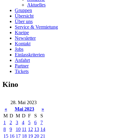
Aktuelles
Gruppen
Übersicht
Über uns
Service & Vermietung
Kneipe
Newsletter
Kontakt
Jobs
Einlasskriterien
Anfahrt
Partner
Tickets
Kino
28. Mai 2023
«
Mai 2023
»
M
D
M
D
F
S
S
1
2
3
4
5
6
7
8
9
10
11
12
13
14
15
16
17
18
19
20
21