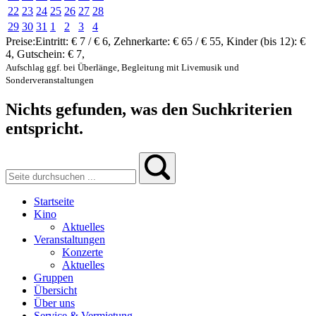
22
23
24
25
26
27
28
29
30
31
1
2
3
4
Preise:
Eintritt:
€ 7 / € 6
,
Zehnerkarte:
€ 65 / € 55
,
Kinder (bis 12):
€
4
,
Gutschein:
€ 7
,
Aufschlag ggf. bei Überlänge, Begleitung mit Livemusik und
Sonderveranstaltungen
Nichts gefunden, was den Suchkriterien
entspricht.
Startseite
Kino
Aktuelles
Veranstaltungen
Konzerte
Aktuelles
Gruppen
Übersicht
Über uns
Service & Vermietung