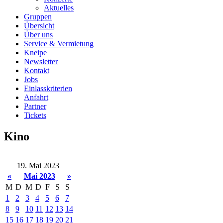
Aktuelles
Gruppen
Übersicht
Über uns
Service & Vermietung
Kneipe
Newsletter
Kontakt
Jobs
Einlasskriterien
Anfahrt
Partner
Tickets
Kino
19. Mai 2023
«
Mai 2023
»
M
D
M
D
F
S
S
1
2
3
4
5
6
7
8
9
10
11
12
13
14
15
16
17
18
19
20
21