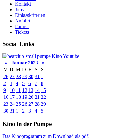
Kontakt
Jobs
Einlasskriterien
Anfahrt
Partner
Tickets
Social Links
pumpe
Kino
Youtube
«
Januar 2023
»
M
D
M
D
F
S
S
26
27
28
29
30
31
1
2
3
4
5
6
7
8
9
10
11
12
13
14
15
16
17
18
19
20
21
22
23
24
25
26
27
28
29
30
31
1
2
3
4
5
Kino in der Pumpe
Das Kinoprogramm zum Download als pdf!