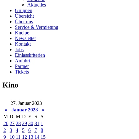
Aktuelles
Gruppen
Übersicht
Über uns
Service & Vermietung
Kneipe
Newsletter
Kontakt
Jobs
Einlasskriterien
Anfahrt
Partner
Tickets
Kino
27. Januar 2023
«
Januar 2023
»
M
D
M
D
F
S
S
26
27
28
29
30
31
1
2
3
4
5
6
7
8
9
10
11
12
13
14
15