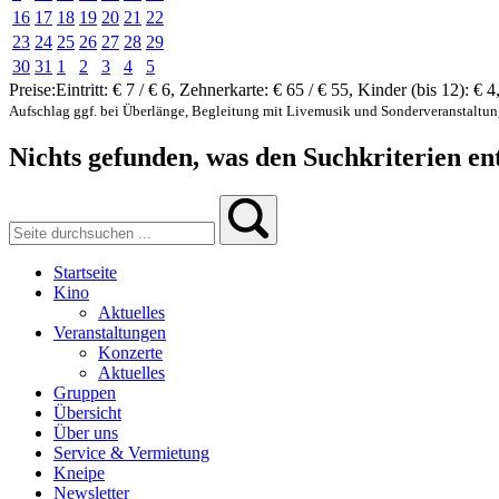
16
17
18
19
20
21
22
23
24
25
26
27
28
29
30
31
1
2
3
4
5
Preise:
Eintritt:
€ 7 / € 6
,
Zehnerkarte:
€ 65 / € 55
,
Kinder (bis 12):
€ 4
Aufschlag ggf. bei Überlänge, Begleitung mit Livemusik und Sonderveranstaltu
Nichts gefunden, was den Suchkriterien ent
Startseite
Kino
Aktuelles
Veranstaltungen
Konzerte
Aktuelles
Gruppen
Übersicht
Über uns
Service & Vermietung
Kneipe
Newsletter