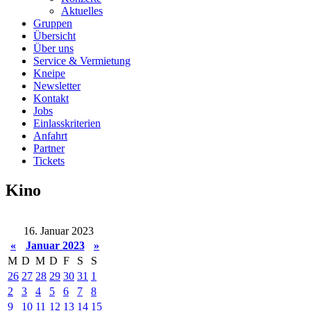
Aktuelles
Gruppen
Übersicht
Über uns
Service & Vermietung
Kneipe
Newsletter
Kontakt
Jobs
Einlasskriterien
Anfahrt
Partner
Tickets
Kino
16. Januar 2023
«
Januar 2023
»
M
D
M
D
F
S
S
26
27
28
29
30
31
1
2
3
4
5
6
7
8
9
10
11
12
13
14
15