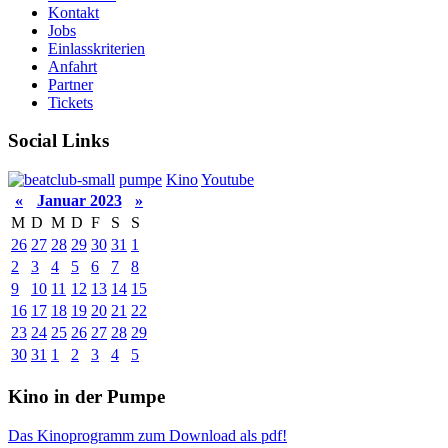
Kontakt
Jobs
Einlasskriterien
Anfahrt
Partner
Tickets
Social Links
pumpe
Kino
Youtube
«
Januar 2023
»
M
D
M
D
F
S
S
26
27
28
29
30
31
1
2
3
4
5
6
7
8
9
10
11
12
13
14
15
16
17
18
19
20
21
22
23
24
25
26
27
28
29
30
31
1
2
3
4
5
Kino in der Pumpe
Das Kinoprogramm zum Download als pdf!