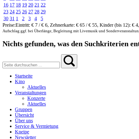
16
17
18
19
20
21
22
23
24
25
26
27
28
29
30
31
1
2
3
4
5
Preise:
Eintritt:
€ 7 / € 6
,
Zehnerkarte:
€ 65 / € 55
,
Kinder (bis 12):
€ 4
Aufschlag ggf. bei Überlänge, Begleitung mit Livemusik und Sonderveranstaltu
Nichts gefunden, was den Suchkriterien ent
Startseite
Kino
Aktuelles
Veranstaltungen
Konzerte
Aktuelles
Gruppen
Übersicht
Über uns
Service & Vermietung
Kneipe
Newsletter