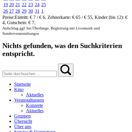
19
20
21
22
23
24
25
26
27
28
29
30
31
1
Preise:
Eintritt:
€ 7 / € 6
,
Zehnerkarte:
€ 65 / € 55
,
Kinder (bis 12):
€
4
,
Gutschein:
€ 7
,
Aufschlag ggf. bei Überlänge, Begleitung mit Livemusik und
Sonderveranstaltungen
Nichts gefunden, was den Suchkriterien
entspricht.
Startseite
Kino
Aktuelles
Veranstaltungen
Konzerte
Aktuelles
Gruppen
Übersicht
Über uns
Service & Vermietung