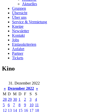
Aktuelles
Gruppen
Übersicht
Über uns
Service & Vermietung
Kneipe
Newsletter
Kontakt
Jobs
Einlasskriterien
Anfahrt
Partner
Tickets
Kino
31. Dezember 2022
«
Dezember 2022
»
M
D
M
D
F
S
S
28
29
30
1
2
3
4
5
6
7
8
9
10
11
12
13
14
15
16
17
18