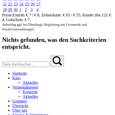
21
22
23
24
25
26
27
28
29
30
1
2
3
4
Preise:
Eintritt:
€ 7 / € 6
,
Zehnerkarte:
€ 65 / € 55
,
Kinder (bis 12):
€
4
,
Gutschein:
€ 7
,
Aufschlag ggf. bei Überlänge, Begleitung mit Livemusik und
Sonderveranstaltungen
Nichts gefunden, was den Suchkriterien
entspricht.
Startseite
Kino
Aktuelles
Veranstaltungen
Konzerte
Aktuelles
Gruppen
Übersicht
Über uns
Service & Vermietung