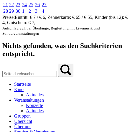
21
22
23
24
25
26
27
28
29
30
1
2
3
4
Preise:
Eintritt:
€ 7 / € 6
,
Zehnerkarte:
€ 65 / € 55
,
Kinder (bis 12):
€
4
,
Gutschein:
€ 7
,
Aufschlag ggf. bei Überlänge, Begleitung mit Livemusik und
Sonderveranstaltungen
Nichts gefunden, was den Suchkriterien
entspricht.
Startseite
Kino
Aktuelles
Veranstaltungen
Konzerte
Aktuelles
Gruppen
Übersicht
Über uns
Service & Vermietung