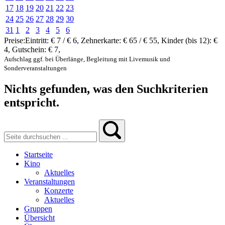
17
18
19
20
21
22
23
24
25
26
27
28
29
30
31
1
2
3
4
5
6
Preise:
Eintritt:
€ 7 / € 6
,
Zehnerkarte:
€ 65 / € 55
,
Kinder (bis 12):
€
4
,
Gutschein:
€ 7
,
Aufschlag ggf. bei Überlänge, Begleitung mit Livemusik und
Sonderveranstaltungen
Nichts gefunden, was den Suchkriterien
entspricht.
Startseite
Kino
Aktuelles
Veranstaltungen
Konzerte
Aktuelles
Gruppen
Übersicht