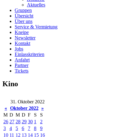
Aktuelles
Gruppen
Übersicht
Über uns
Service & Vermietung
Kneipe
Newsletter
Kontakt
Jobs
Einlasskriterien
Anfahrt
Partner
Tickets
Kino
31. Oktober 2022
«
Oktober 2022
»
M
D
M
D
F
S
S
26
27
28
29
30
1
2
3
4
5
6
7
8
9
10
11
12
13
14
15
16