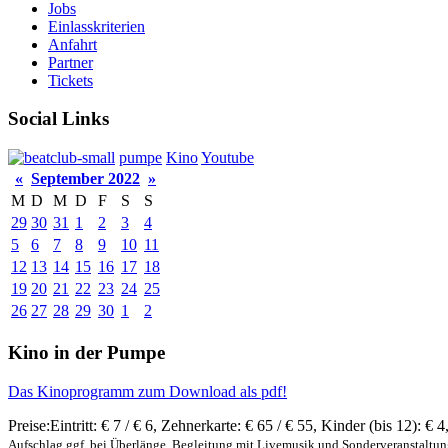
Jobs
Einlasskriterien
Anfahrt
Partner
Tickets
Social Links
pumpe
Kino
Youtube
«
September 2022
»
M
D
M
D
F
S
S
29
30
31
1
2
3
4
5
6
7
8
9
10
11
12
13
14
15
16
17
18
19
20
21
22
23
24
25
26
27
28
29
30
1
2
Kino in der Pumpe
Das Kinoprogramm zum Download als pdf!
Preise:
Eintritt:
€ 7 / € 6
,
Zehnerkarte:
€ 65 / € 55
,
Kinder (bis 12):
€ 4
Aufschlag ggf. bei Überlänge, Begleitung mit Livemusik und Sonderveranstaltu