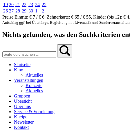
19
20
21
22
23
24
25
26
27
28
29
30
1
2
Preise:
Eintritt:
€ 7 / € 6
,
Zehnerkarte:
€ 65 / € 55
,
Kinder (bis 12):
€ 4
Aufschlag ggf. bei Überlänge, Begleitung mit Livemusik und Sonderveranstaltu
Nichts gefunden, was den Suchkriterien ent
Startseite
Kino
Aktuelles
Veranstaltungen
Konzerte
Aktuelles
Gruppen
Übersicht
Über uns
Service & Vermietung
Kneipe
Newsletter
Kontakt