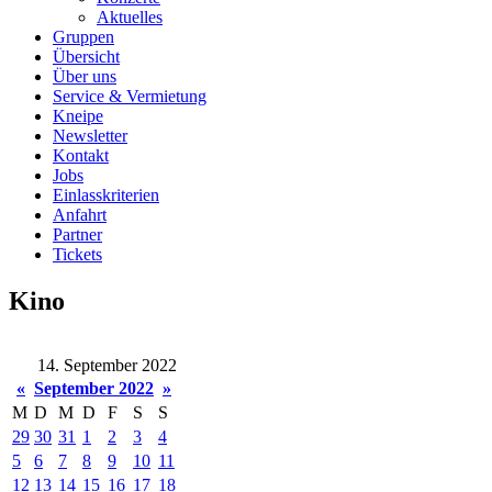
Aktuelles
Gruppen
Übersicht
Über uns
Service & Vermietung
Kneipe
Newsletter
Kontakt
Jobs
Einlasskriterien
Anfahrt
Partner
Tickets
Kino
14. September 2022
«
September 2022
»
M
D
M
D
F
S
S
29
30
31
1
2
3
4
5
6
7
8
9
10
11
12
13
14
15
16
17
18