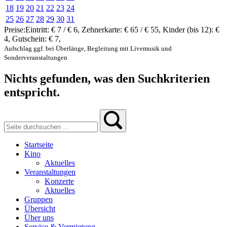
18
19
20
21
22
23
24
25
26
27
28
29
30
31
Preise:
Eintritt:
€ 7 / € 6
,
Zehnerkarte:
€ 65 / € 55
,
Kinder (bis 12):
€
4
,
Gutschein:
€ 7
,
Aufschlag ggf. bei Überlänge, Begleitung mit Livemusik und
Sonderveranstaltungen
Nichts gefunden, was den Suchkriterien
entspricht.
Startseite
Kino
Aktuelles
Veranstaltungen
Konzerte
Aktuelles
Gruppen
Übersicht
Über uns
Service & Vermietung