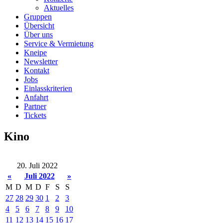
Aktuelles
Gruppen
Übersicht
Über uns
Service & Vermietung
Kneipe
Newsletter
Kontakt
Jobs
Einlasskriterien
Anfahrt
Partner
Tickets
Kino
20. Juli 2022
«
Juli 2022
»
M
D
M
D
F
S
S
27
28
29
30
1
2
3
4
5
6
7
8
9
10
11
12
13
14
15
16
17