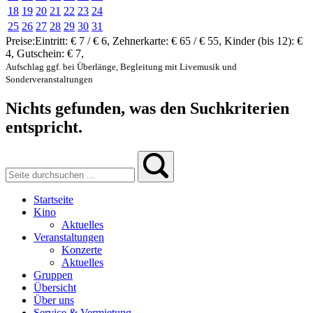
18
19
20
21
22
23
24
25
26
27
28
29
30
31
Preise:
Eintritt:
€ 7 / € 6
,
Zehnerkarte:
€ 65 / € 55
,
Kinder (bis 12):
€
4
,
Gutschein:
€ 7
,
Aufschlag ggf. bei Überlänge, Begleitung mit Livemusik und
Sonderveranstaltungen
Nichts gefunden, was den Suchkriterien
entspricht.
Startseite
Kino
Aktuelles
Veranstaltungen
Konzerte
Aktuelles
Gruppen
Übersicht
Über uns
Service & Vermietung