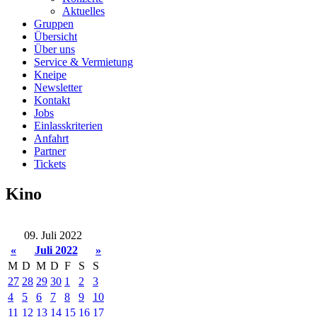
Aktuelles
Gruppen
Übersicht
Über uns
Service & Vermietung
Kneipe
Newsletter
Kontakt
Jobs
Einlasskriterien
Anfahrt
Partner
Tickets
Kino
09. Juli 2022
«
Juli 2022
»
M
D
M
D
F
S
S
27
28
29
30
1
2
3
4
5
6
7
8
9
10
11
12
13
14
15
16
17