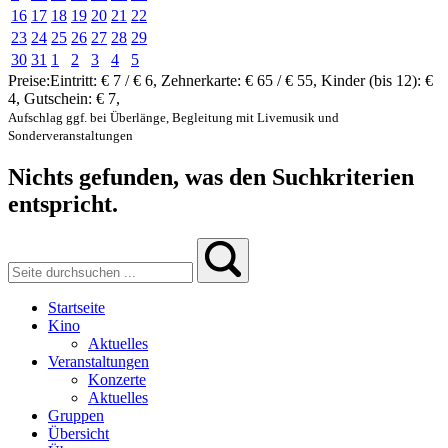
16
17
18
19
20
21
22
23
24
25
26
27
28
29
30
31
1
2
3
4
5
Preise:
Eintritt:
€ 7 / € 6
,
Zehnerkarte:
€ 65 / € 55
,
Kinder (bis 12):
€
4
,
Gutschein:
€ 7
,
Aufschlag ggf. bei Überlänge, Begleitung mit Livemusik und
Sonderveranstaltungen
Nichts gefunden, was den Suchkriterien
entspricht.
Startseite
Kino
Aktuelles
Veranstaltungen
Konzerte
Aktuelles
Gruppen
Übersicht