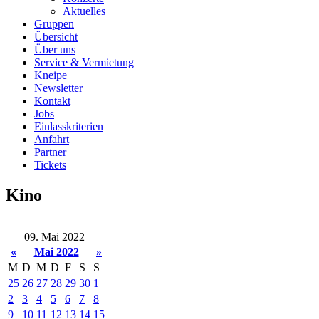
Aktuelles
Gruppen
Übersicht
Über uns
Service & Vermietung
Kneipe
Newsletter
Kontakt
Jobs
Einlasskriterien
Anfahrt
Partner
Tickets
Kino
09. Mai 2022
«
Mai 2022
»
M
D
M
D
F
S
S
25
26
27
28
29
30
1
2
3
4
5
6
7
8
9
10
11
12
13
14
15