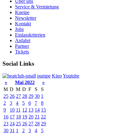
Über uns
Service & Vermietung
Kneipe
Newsletter
Kontakt
Jobs
Einlasskriterien
Anfahrt
Partner
Tickets
Social Links
pumpe
Kino
Youtube
«
Mai 2022
»
M
D
M
D
F
S
S
25
26
27
28
29
30
1
2
3
4
5
6
7
8
9
10
11
12
13
14
15
16
17
18
19
20
21
22
23
24
25
26
27
28
29
30
31
1
2
3
4
5