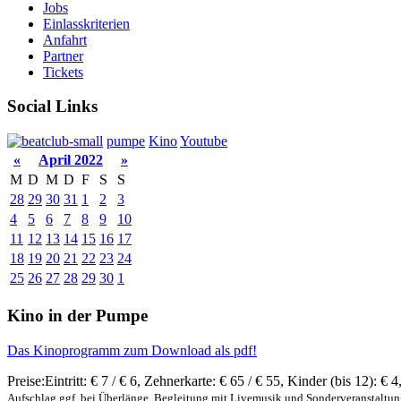
Jobs
Einlasskriterien
Anfahrt
Partner
Tickets
Social Links
pumpe
Kino
Youtube
«
April 2022
»
M
D
M
D
F
S
S
28
29
30
31
1
2
3
4
5
6
7
8
9
10
11
12
13
14
15
16
17
18
19
20
21
22
23
24
25
26
27
28
29
30
1
Kino in der Pumpe
Das Kinoprogramm zum Download als pdf!
Preise:
Eintritt:
€ 7 / € 6
,
Zehnerkarte:
€ 65 / € 55
,
Kinder (bis 12):
€ 4
Aufschlag ggf. bei Überlänge, Begleitung mit Livemusik und Sonderveranstaltu