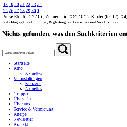
18
19
20
21
22
23
24
25
26
27
28
29
30
1
Preise:
Eintritt:
€ 7 / € 6
,
Zehnerkarte:
€ 65 / € 55
,
Kinder (bis 12):
€ 4
Aufschlag ggf. bei Überlänge, Begleitung mit Livemusik und Sonderveranstaltu
Nichts gefunden, was den Suchkriterien ent
Startseite
Kino
Aktuelles
Veranstaltungen
Konzerte
Aktuelles
Gruppen
Übersicht
Über uns
Service & Vermietung
Kneipe
Newsletter
Kontakt