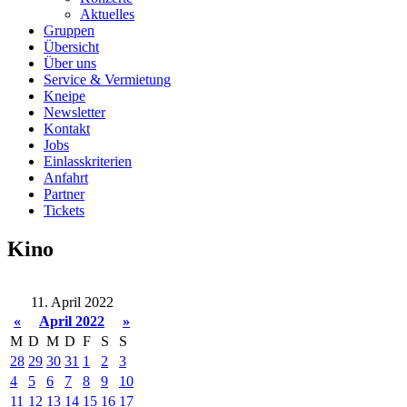
Aktuelles
Gruppen
Übersicht
Über uns
Service & Vermietung
Kneipe
Newsletter
Kontakt
Jobs
Einlasskriterien
Anfahrt
Partner
Tickets
Kino
11. April 2022
«
April 2022
»
M
D
M
D
F
S
S
28
29
30
31
1
2
3
4
5
6
7
8
9
10
11
12
13
14
15
16
17