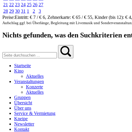
21
22
23
24
25
26
27
28
29
30
31
1
2
3
Preise:
Eintritt:
€ 7 / € 6
,
Zehnerkarte:
€ 65 / € 55
,
Kinder (bis 12):
€ 4
Aufschlag ggf. bei Überlänge, Begleitung mit Livemusik und Sonderveranstaltu
Nichts gefunden, was den Suchkriterien ent
Startseite
Kino
Aktuelles
Veranstaltungen
Konzerte
Aktuelles
Gruppen
Übersicht
Über uns
Service & Vermietung
Kneipe
Newsletter
Kontakt