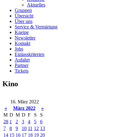
Aktuelles
Gruppen
Übersicht
Über uns
Service & Vermietung
Kneipe
Newsletter
Kontakt
Jobs
Einlasskriterien
Anfahrt
Partner
Tickets
Kino
16. März 2022
«
März 2022
»
M
D
M
D
F
S
S
28
1
2
3
4
5
6
7
8
9
10
11
12
13
14
15
16
17
18
19
20