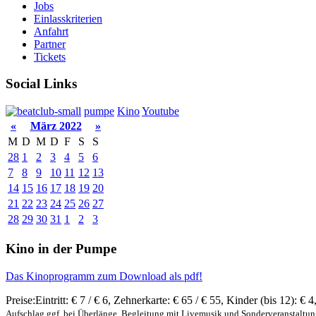
Jobs
Einlasskriterien
Anfahrt
Partner
Tickets
Social Links
pumpe
Kino
Youtube
«
März 2022
»
M
D
M
D
F
S
S
28
1
2
3
4
5
6
7
8
9
10
11
12
13
14
15
16
17
18
19
20
21
22
23
24
25
26
27
28
29
30
31
1
2
3
Kino in der Pumpe
Das Kinoprogramm zum Download als pdf!
Preise:
Eintritt:
€ 7 / € 6
,
Zehnerkarte:
€ 65 / € 55
,
Kinder (bis 12):
€ 4
Aufschlag ggf. bei Überlänge, Begleitung mit Livemusik und Sonderveranstaltu