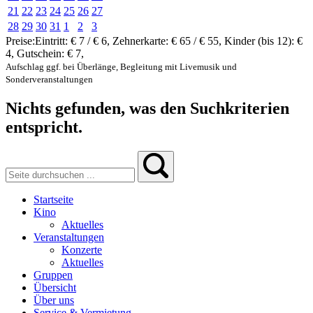
21
22
23
24
25
26
27
28
29
30
31
1
2
3
Preise:
Eintritt:
€ 7 / € 6
,
Zehnerkarte:
€ 65 / € 55
,
Kinder (bis 12):
€
4
,
Gutschein:
€ 7
,
Aufschlag ggf. bei Überlänge, Begleitung mit Livemusik und
Sonderveranstaltungen
Nichts gefunden, was den Suchkriterien
entspricht.
Startseite
Kino
Aktuelles
Veranstaltungen
Konzerte
Aktuelles
Gruppen
Übersicht
Über uns
Service & Vermietung