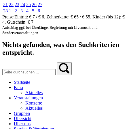
21
22
23
24
25
26
27
28
1
2
3
4
5
6
Preise:
Eintritt:
€ 7 / € 6
,
Zehnerkarte:
€ 65 / € 55
,
Kinder (bis 12):
€
4
,
Gutschein:
€ 7
,
Aufschlag ggf. bei Überlänge, Begleitung mit Livemusik und
Sonderveranstaltungen
Nichts gefunden, was den Suchkriterien
entspricht.
Startseite
Kino
Aktuelles
Veranstaltungen
Konzerte
Aktuelles
Gruppen
Übersicht
Über uns
Service & Vermietung