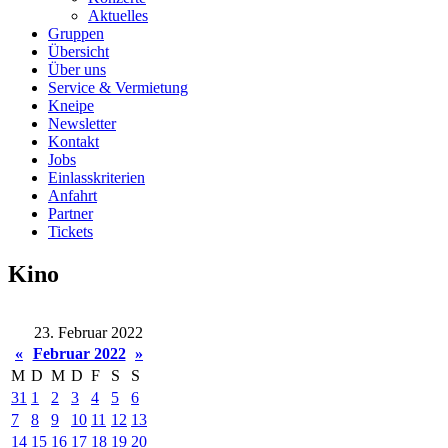
Aktuelles
Gruppen
Übersicht
Über uns
Service & Vermietung
Kneipe
Newsletter
Kontakt
Jobs
Einlasskriterien
Anfahrt
Partner
Tickets
Kino
23. Februar 2022
«
Februar 2022
»
M
D
M
D
F
S
S
31
1
2
3
4
5
6
7
8
9
10
11
12
13
14
15
16
17
18
19
20