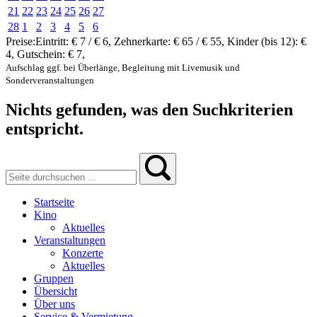
21
22
23
24
25
26
27
28
1
2
3
4
5
6
Preise:
Eintritt:
€ 7 / € 6
,
Zehnerkarte:
€ 65 / € 55
,
Kinder (bis 12):
€
4
,
Gutschein:
€ 7
,
Aufschlag ggf. bei Überlänge, Begleitung mit Livemusik und
Sonderveranstaltungen
Nichts gefunden, was den Suchkriterien
entspricht.
Startseite
Kino
Aktuelles
Veranstaltungen
Konzerte
Aktuelles
Gruppen
Übersicht
Über uns
Service & Vermietung