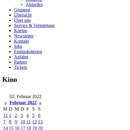
Aktuelles
Gruppen
Übersicht
Über uns
Service & Vermietung
Kneipe
Newsletter
Kontakt
Jobs
Einlasskriterien
Anfahrt
Partner
Tickets
Kino
02. Februar 2022
«
Februar 2022
»
M
D
M
D
F
S
S
31
1
2
3
4
5
6
7
8
9
10
11
12
13
14
15
16
17
18
19
20