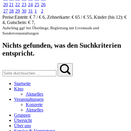
20
21
22
23
24
25
26
27
28
29
30
31
1
2
Preise:
Eintritt:
€ 7 / € 6
,
Zehnerkarte:
€ 65 / € 55
,
Kinder (bis 12):
€
4
,
Gutschein:
€ 7
,
Aufschlag ggf. bei Überlänge, Begleitung mit Livemusik und
Sonderveranstaltungen
Nichts gefunden, was den Suchkriterien
entspricht.
Startseite
Kino
Aktuelles
Veranstaltungen
Konzerte
Aktuelles
Gruppen
Übersicht
Über uns
Service & Vermietung