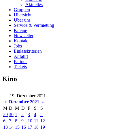
Aktuelles
Gruppen
Übersicht
Über uns
Service & Vermietung
Kneipe
Newsletter
Kontakt
Jobs
Einlasskriterien
Anfahrt
Partner
Tickets
Kino
19. Dezember 2021
«
Dezember 2021
»
M
D
M
D
F
S
S
29
30
1
2
3
4
5
6
7
8
9
10
11
12
13
14
15
16
17
18
19