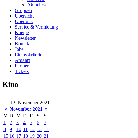
Aktuelles
Gruppen
Übersicht
Über uns
Service & Vermietung
Kneipe
Newsletter
Kontakt
Jobs
Einlasskriterien
Anfahrt
Partner
Tickets
Kino
12. November 2021
«
November 2021
»
M
D
M
D
F
S
S
1
2
3
4
5
6
7
8
9
10
11
12
13
14
15
16
17
18
19
20
21