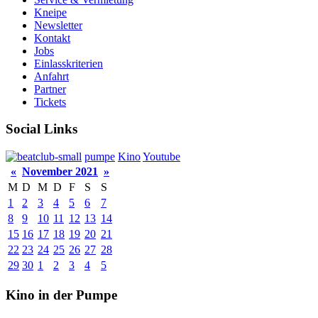
Kneipe
Newsletter
Kontakt
Jobs
Einlasskriterien
Anfahrt
Partner
Tickets
Social Links
pumpe
Kino
Youtube
«
November 2021
»
M
D
M
D
F
S
S
1
2
3
4
5
6
7
8
9
10
11
12
13
14
15
16
17
18
19
20
21
22
23
24
25
26
27
28
29
30
1
2
3
4
5
Kino in der Pumpe