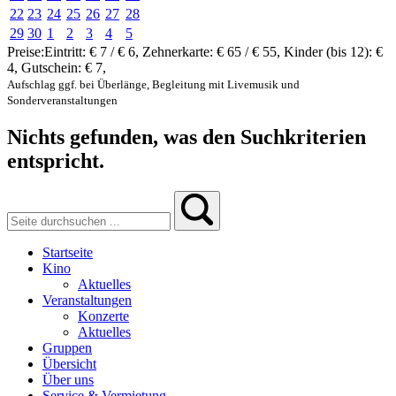
22
23
24
25
26
27
28
29
30
1
2
3
4
5
Preise:
Eintritt:
€ 7 / € 6
,
Zehnerkarte:
€ 65 / € 55
,
Kinder (bis 12):
€
4
,
Gutschein:
€ 7
,
Aufschlag ggf. bei Überlänge, Begleitung mit Livemusik und
Sonderveranstaltungen
Nichts gefunden, was den Suchkriterien
entspricht.
Startseite
Kino
Aktuelles
Veranstaltungen
Konzerte
Aktuelles
Gruppen
Übersicht
Über uns
Service & Vermietung