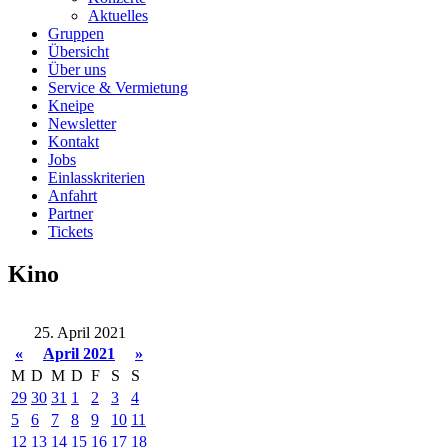
Aktuelles
Gruppen
Übersicht
Über uns
Service & Vermietung
Kneipe
Newsletter
Kontakt
Jobs
Einlasskriterien
Anfahrt
Partner
Tickets
Kino
25. April 2021
«
April 2021
»
M
D
M
D
F
S
S
29
30
31
1
2
3
4
5
6
7
8
9
10
11
12
13
14
15
16
17
18