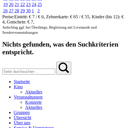
19
20
21
22
23
24
25
26
27
28
29
30
1
2
Preise:
Eintritt:
€ 7 / € 6
,
Zehnerkarte:
€ 65 / € 55
,
Kinder (bis 12):
€
4
,
Gutschein:
€ 7
,
Aufschlag ggf. bei Überlänge, Begleitung mit Livemusik und
Sonderveranstaltungen
Nichts gefunden, was den Suchkriterien
entspricht.
Startseite
Kino
Aktuelles
Veranstaltungen
Konzerte
Aktuelles
Gruppen
Übersicht
Über uns
Service & Vermietung