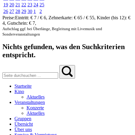
19
20
21
22
23
24
25
26
27
28
29
30
1
2
Preise:
Eintritt:
€ 7 / € 6
,
Zehnerkarte:
€ 65 / € 55
,
Kinder (bis 12):
€
4
,
Gutschein:
€ 7
,
Aufschlag ggf. bei Überlänge, Begleitung mit Livemusik und
Sonderveranstaltungen
Nichts gefunden, was den Suchkriterien
entspricht.
Startseite
Kino
Aktuelles
Veranstaltungen
Konzerte
Aktuelles
Gruppen
Übersicht
Über uns
Service & Vermietung