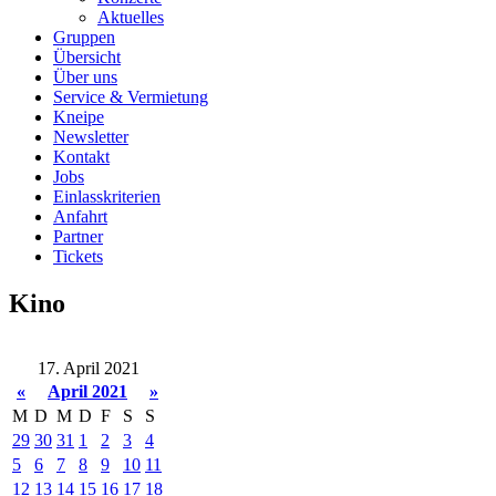
Aktuelles
Gruppen
Übersicht
Über uns
Service & Vermietung
Kneipe
Newsletter
Kontakt
Jobs
Einlasskriterien
Anfahrt
Partner
Tickets
Kino
17. April 2021
«
April 2021
»
M
D
M
D
F
S
S
29
30
31
1
2
3
4
5
6
7
8
9
10
11
12
13
14
15
16
17
18