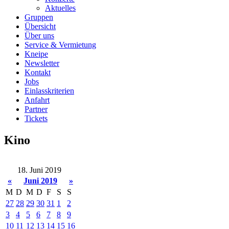
Aktuelles
Gruppen
Übersicht
Über uns
Service & Vermietung
Kneipe
Newsletter
Kontakt
Jobs
Einlasskriterien
Anfahrt
Partner
Tickets
Kino
18. Juni 2019
«
Juni 2019
»
M
D
M
D
F
S
S
27
28
29
30
31
1
2
3
4
5
6
7
8
9
10
11
12
13
14
15
16