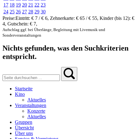
17
18
19
20
21
22
23
24
25
26
27
28
29
30
Preise:
Eintritt:
€ 7 / € 6
,
Zehnerkarte:
€ 65 / € 55
,
Kinder (bis 12):
€
4
,
Gutschein:
€ 7
,
Aufschlag ggf. bei Überlänge, Begleitung mit Livemusik und
Sonderveranstaltungen
Nichts gefunden, was den Suchkriterien
entspricht.
Startseite
Kino
Aktuelles
Veranstaltungen
Konzerte
Aktuelles
Gruppen
Übersicht
Über uns
Service & Vermietung