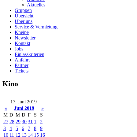
Aktuelles
Gruppen
Übersicht
Über uns
Service & Vermietung
Kneipe
Newsletter
Kontakt
Jobs
Einlasskriterien
Anfahrt
Partner
Tickets
Kino
17. Juni 2019
«
Juni 2019
»
M
D
M
D
F
S
S
27
28
29
30
31
1
2
3
4
5
6
7
8
9
10
11
12
13
14
15
16