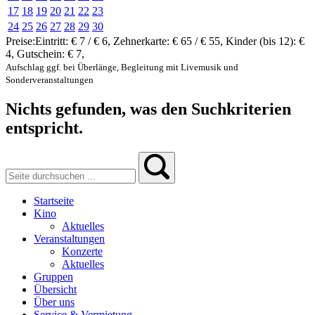
17
18
19
20
21
22
23
24
25
26
27
28
29
30
Preise:
Eintritt:
€ 7 / € 6
,
Zehnerkarte:
€ 65 / € 55
,
Kinder (bis 12):
€
4
,
Gutschein:
€ 7
,
Aufschlag ggf. bei Überlänge, Begleitung mit Livemusik und
Sonderveranstaltungen
Nichts gefunden, was den Suchkriterien
entspricht.
Startseite
Kino
Aktuelles
Veranstaltungen
Konzerte
Aktuelles
Gruppen
Übersicht
Über uns
Service & Vermietung