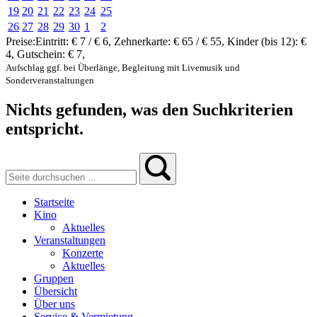
19
20
21
22
23
24
25
26
27
28
29
30
1
2
Preise:
Eintritt:
€ 7 / € 6
,
Zehnerkarte:
€ 65 / € 55
,
Kinder (bis 12):
€
4
,
Gutschein:
€ 7
,
Aufschlag ggf. bei Überlänge, Begleitung mit Livemusik und
Sonderveranstaltungen
Nichts gefunden, was den Suchkriterien
entspricht.
Startseite
Kino
Aktuelles
Veranstaltungen
Konzerte
Aktuelles
Gruppen
Übersicht
Über uns
Service & Vermietung