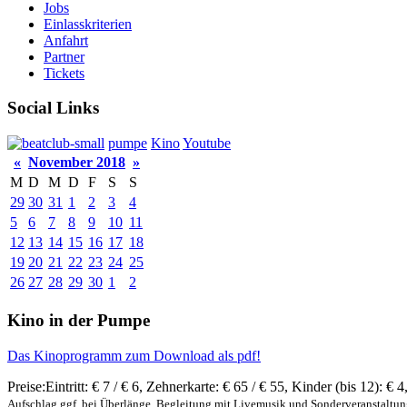
Jobs
Einlasskriterien
Anfahrt
Partner
Tickets
Social Links
pumpe
Kino
Youtube
«
November 2018
»
M
D
M
D
F
S
S
29
30
31
1
2
3
4
5
6
7
8
9
10
11
12
13
14
15
16
17
18
19
20
21
22
23
24
25
26
27
28
29
30
1
2
Kino in der Pumpe
Das Kinoprogramm zum Download als pdf!
Preise:
Eintritt:
€ 7 / € 6
,
Zehnerkarte:
€ 65 / € 55
,
Kinder (bis 12):
€ 4
Aufschlag ggf. bei Überlänge, Begleitung mit Livemusik und Sonderveranstaltu