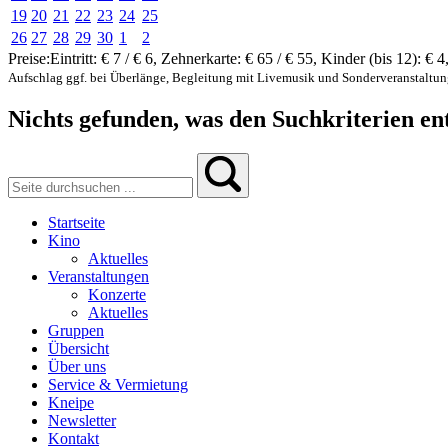
19
20
21
22
23
24
25
26
27
28
29
30
1
2
Preise:
Eintritt:
€ 7 / € 6
,
Zehnerkarte:
€ 65 / € 55
,
Kinder (bis 12):
€ 4
Aufschlag ggf. bei Überlänge, Begleitung mit Livemusik und Sonderveranstaltu
Nichts gefunden, was den Suchkriterien ent
Startseite
Kino
Aktuelles
Veranstaltungen
Konzerte
Aktuelles
Gruppen
Übersicht
Über uns
Service & Vermietung
Kneipe
Newsletter
Kontakt