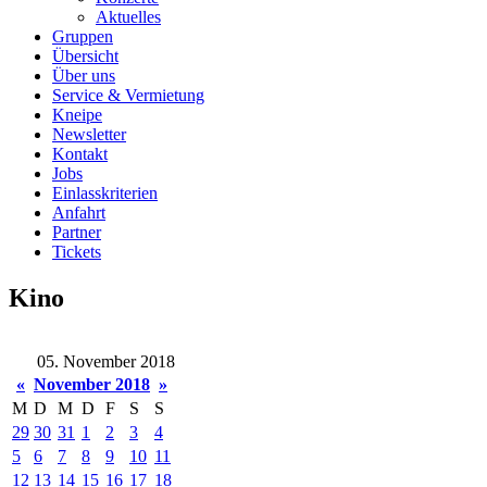
Aktuelles
Gruppen
Übersicht
Über uns
Service & Vermietung
Kneipe
Newsletter
Kontakt
Jobs
Einlasskriterien
Anfahrt
Partner
Tickets
Kino
05. November 2018
«
November 2018
»
M
D
M
D
F
S
S
29
30
31
1
2
3
4
5
6
7
8
9
10
11
12
13
14
15
16
17
18