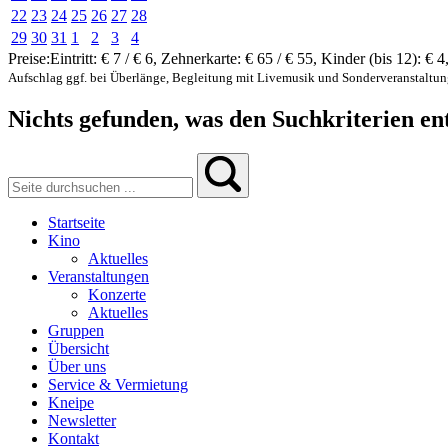
22
23
24
25
26
27
28
29
30
31
1
2
3
4
Preise:
Eintritt:
€ 7 / € 6
,
Zehnerkarte:
€ 65 / € 55
,
Kinder (bis 12):
€ 4
Aufschlag ggf. bei Überlänge, Begleitung mit Livemusik und Sonderveranstaltu
Nichts gefunden, was den Suchkriterien ent
Startseite
Kino
Aktuelles
Veranstaltungen
Konzerte
Aktuelles
Gruppen
Übersicht
Über uns
Service & Vermietung
Kneipe
Newsletter
Kontakt