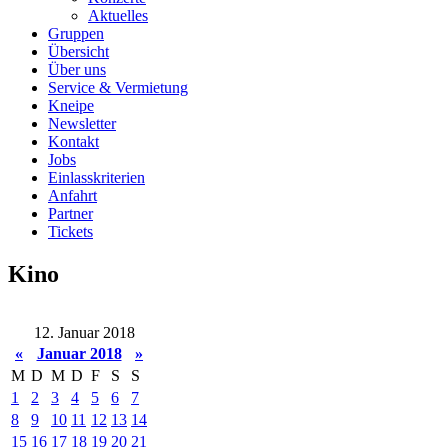
Aktuelles
Gruppen
Übersicht
Über uns
Service & Vermietung
Kneipe
Newsletter
Kontakt
Jobs
Einlasskriterien
Anfahrt
Partner
Tickets
Kino
12. Januar 2018
«
Januar 2018
»
M
D
M
D
F
S
S
1
2
3
4
5
6
7
8
9
10
11
12
13
14
15
16
17
18
19
20
21