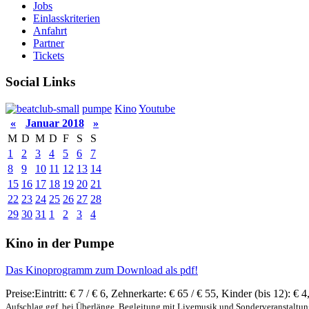
Jobs
Einlasskriterien
Anfahrt
Partner
Tickets
Social Links
pumpe
Kino
Youtube
«
Januar 2018
»
M
D
M
D
F
S
S
1
2
3
4
5
6
7
8
9
10
11
12
13
14
15
16
17
18
19
20
21
22
23
24
25
26
27
28
29
30
31
1
2
3
4
Kino in der Pumpe
Das Kinoprogramm zum Download als pdf!
Preise:
Eintritt:
€ 7 / € 6
,
Zehnerkarte:
€ 65 / € 55
,
Kinder (bis 12):
€ 4
Aufschlag ggf. bei Überlänge, Begleitung mit Livemusik und Sonderveranstaltu