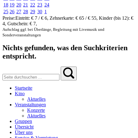
18
19
20
21
22
23
24
25
26
27
28
29
30
1
Preise:
Eintritt:
€ 7 / € 6
,
Zehnerkarte:
€ 65 / € 55
,
Kinder (bis 12):
€
4
,
Gutschein:
€ 7
,
Aufschlag ggf. bei Überlänge, Begleitung mit Livemusik und
Sonderveranstaltungen
Nichts gefunden, was den Suchkriterien
entspricht.
Startseite
Kino
Aktuelles
Veranstaltungen
Konzerte
Aktuelles
Gruppen
Übersicht
Über uns
Service & Vermietung