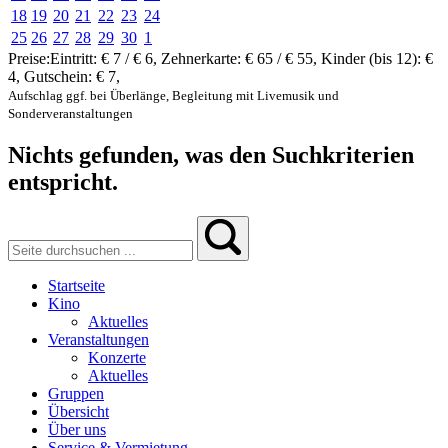
18
19
20
21
22
23
24
25
26
27
28
29
30
1
Preise:
Eintritt:
€ 7 / € 6
,
Zehnerkarte:
€ 65 / € 55
,
Kinder (bis 12):
€
4
,
Gutschein:
€ 7
,
Aufschlag ggf. bei Überlänge, Begleitung mit Livemusik und
Sonderveranstaltungen
Nichts gefunden, was den Suchkriterien
entspricht.
Startseite
Kino
Aktuelles
Veranstaltungen
Konzerte
Aktuelles
Gruppen
Übersicht
Über uns
Service & Vermietung