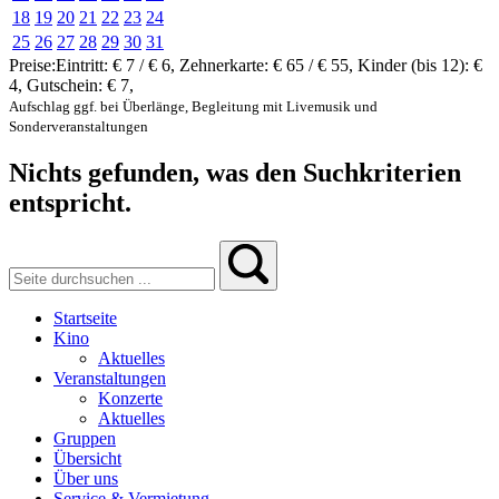
18
19
20
21
22
23
24
25
26
27
28
29
30
31
Preise:
Eintritt:
€ 7 / € 6
,
Zehnerkarte:
€ 65 / € 55
,
Kinder (bis 12):
€
4
,
Gutschein:
€ 7
,
Aufschlag ggf. bei Überlänge, Begleitung mit Livemusik und
Sonderveranstaltungen
Nichts gefunden, was den Suchkriterien
entspricht.
Startseite
Kino
Aktuelles
Veranstaltungen
Konzerte
Aktuelles
Gruppen
Übersicht
Über uns
Service & Vermietung