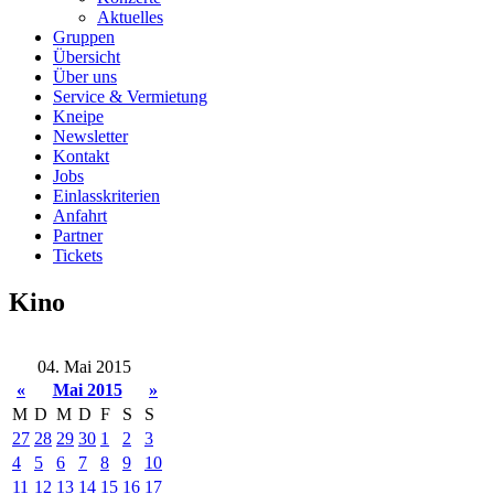
Aktuelles
Gruppen
Übersicht
Über uns
Service & Vermietung
Kneipe
Newsletter
Kontakt
Jobs
Einlasskriterien
Anfahrt
Partner
Tickets
Kino
04. Mai 2015
«
Mai 2015
»
M
D
M
D
F
S
S
27
28
29
30
1
2
3
4
5
6
7
8
9
10
11
12
13
14
15
16
17