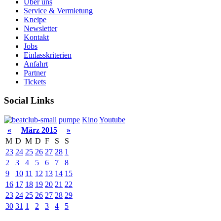
Über uns
Service & Vermietung
Kneipe
Newsletter
Kontakt
Jobs
Einlasskriterien
Anfahrt
Partner
Tickets
Social Links
pumpe
Kino
Youtube
«
März 2015
»
M
D
M
D
F
S
S
23
24
25
26
27
28
1
2
3
4
5
6
7
8
9
10
11
12
13
14
15
16
17
18
19
20
21
22
23
24
25
26
27
28
29
30
31
1
2
3
4
5