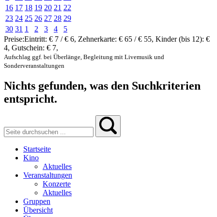
16
17
18
19
20
21
22
23
24
25
26
27
28
29
30
31
1
2
3
4
5
Preise:
Eintritt:
€ 7 / € 6
,
Zehnerkarte:
€ 65 / € 55
,
Kinder (bis 12):
€
4
,
Gutschein:
€ 7
,
Aufschlag ggf. bei Überlänge, Begleitung mit Livemusik und
Sonderveranstaltungen
Nichts gefunden, was den Suchkriterien
entspricht.
Startseite
Kino
Aktuelles
Veranstaltungen
Konzerte
Aktuelles
Gruppen
Übersicht