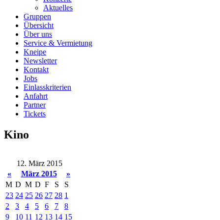
Aktuelles
Gruppen
Übersicht
Über uns
Service & Vermietung
Kneipe
Newsletter
Kontakt
Jobs
Einlasskriterien
Anfahrt
Partner
Tickets
Kino
12. März 2015
«
März 2015
»
M
D
M
D
F
S
S
23
24
25
26
27
28
1
2
3
4
5
6
7
8
9
10
11
12
13
14
15