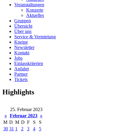
Veranstaltungen
Konzerte
Aktuelles
Gruppen
Übersicht
Über uns
Service & Vermietung
Kneipe
Newsletter
Kontakt
Jobs
Einlasskriterien
Anfahrt
Partner
Tickets
Highlights
25. Februar 2023
«
Februar 2023
»
M
D
M
D
F
S
S
30
31
1
2
3
4
5