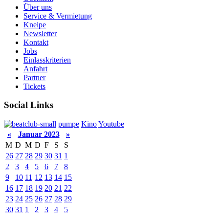
Über uns
Service & Vermietung
Kneipe
Newsletter
Kontakt
Jobs
Einlasskriterien
Anfahrt
Partner
Tickets
Social Links
pumpe
Kino
Youtube
«
Januar 2023
»
M
D
M
D
F
S
S
26
27
28
29
30
31
1
2
3
4
5
6
7
8
9
10
11
12
13
14
15
16
17
18
19
20
21
22
23
24
25
26
27
28
29
30
31
1
2
3
4
5