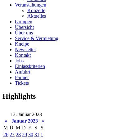
Veranstaltungen
Konzerte
Aktuelles
Gruppen
Übersicht
Über uns
Service & Vermietung
Kneipe
Newsletter
Kontakt
Jobs
Einlasskriterien
Anfahrt
Partner
Tickets
Highlights
13. Januar 2023
«
Januar 2023
»
M
D
M
D
F
S
S
26
27
28
29
30
31
1