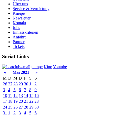
Über uns
Service & Vermietung
Kneipe
Newsletter
Kontakt
Jobs
Einlasskriterien
Anfahrt
Partner
Tickets
Social Links
pumpe
Kino
Youtube
«
Mai 2021
»
M
D
M
D
F
S
S
26
27
28
29
30
1
2
3
4
5
6
7
8
9
10
11
12
13
14
15
16
17
18
19
20
21
22
23
24
25
26
27
28
29
30
31
1
2
3
4
5
6