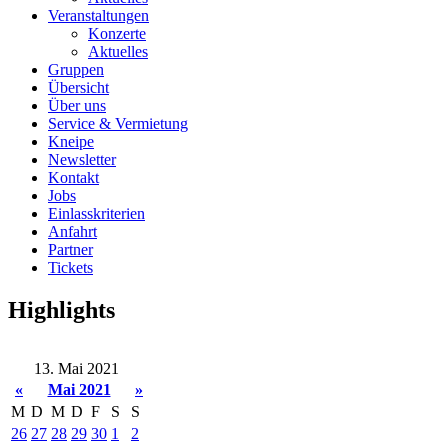
Veranstaltungen
Konzerte
Aktuelles
Gruppen
Übersicht
Über uns
Service & Vermietung
Kneipe
Newsletter
Kontakt
Jobs
Einlasskriterien
Anfahrt
Partner
Tickets
Highlights
13. Mai 2021
«
Mai 2021
»
M
D
M
D
F
S
S
26
27
28
29
30
1
2