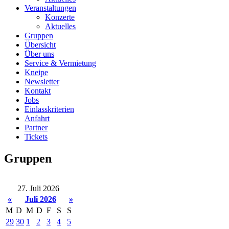
Veranstaltungen
Konzerte
Aktuelles
Gruppen
Übersicht
Über uns
Service & Vermietung
Kneipe
Newsletter
Kontakt
Jobs
Einlasskriterien
Anfahrt
Partner
Tickets
Gruppen
27. Juli 2026
«
Juli 2026
»
M
D
M
D
F
S
S
29
30
1
2
3
4
5