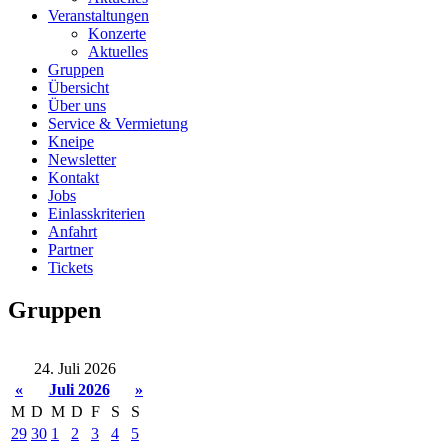
Veranstaltungen
Konzerte
Aktuelles
Gruppen
Übersicht
Über uns
Service & Vermietung
Kneipe
Newsletter
Kontakt
Jobs
Einlasskriterien
Anfahrt
Partner
Tickets
Gruppen
24. Juli 2026
«
Juli 2026
»
M
D
M
D
F
S
S
29
30
1
2
3
4
5