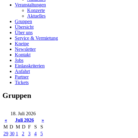
Veranstaltungen
Konzerte
Aktuelles
Gruppen
Übersicht
Über uns
Service & Vermietung
Kneipe
Newsletter
Kontakt
Jobs
Einlasskriterien
Anfahrt
Partner
Tickets
Gruppen
18. Juli 2026
«
Juli 2026
»
M
D
M
D
F
S
S
29
30
1
2
3
4
5