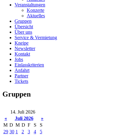
Veranstaltungen
Konzerte
Aktuelles
Gruppen
Übersicht
Über uns
Service & Vermietung
Kneipe
Newsletter
Kontakt
Jobs
Einlasskriterien
Anfahrt
Partner
Tickets
Gruppen
14. Juli 2026
«
Juli 2026
»
M
D
M
D
F
S
S
29
30
1
2
3
4
5