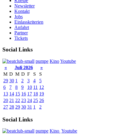
Kneipe
Newsletter
Kontakt
Jobs
Einlasskriterien
Anfahrt
Partner
Tickets
Social Links
pumpe
Kino
Youtube
«
Juli 2026
»
M
D
M
D
F
S
S
29
30
1
2
3
4
5
6
7
8
9
10
11
12
13
14
15
16
17
18
19
20
21
22
23
24
25
26
27
28
29
30
31
1
2
Social Links
pumpe
Kino
Youtube