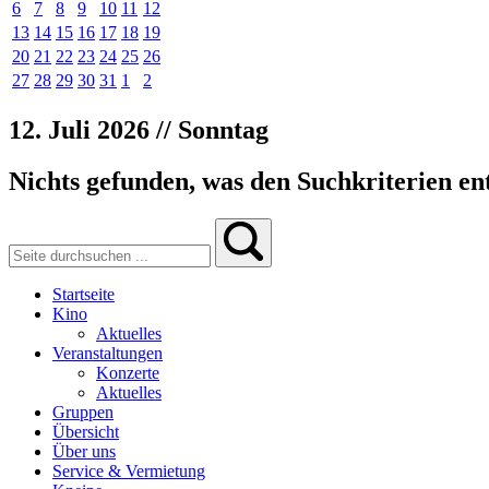
6
7
8
9
10
11
12
13
14
15
16
17
18
19
20
21
22
23
24
25
26
27
28
29
30
31
1
2
12. Juli 2026 // Sonntag
Nichts gefunden, was den Suchkriterien ent
Startseite
Kino
Aktuelles
Veranstaltungen
Konzerte
Aktuelles
Gruppen
Übersicht
Über uns
Service & Vermietung