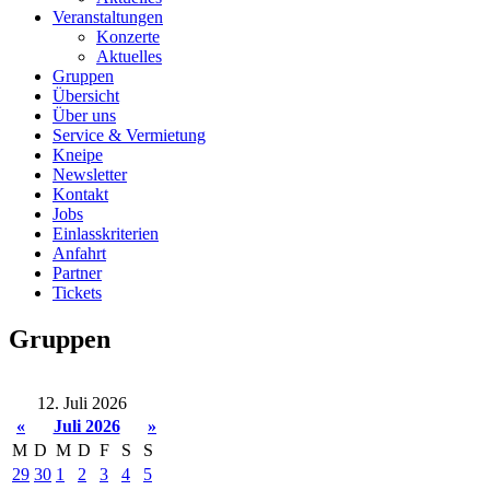
Veranstaltungen
Konzerte
Aktuelles
Gruppen
Übersicht
Über uns
Service & Vermietung
Kneipe
Newsletter
Kontakt
Jobs
Einlasskriterien
Anfahrt
Partner
Tickets
Gruppen
12. Juli 2026
«
Juli 2026
»
M
D
M
D
F
S
S
29
30
1
2
3
4
5